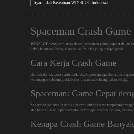
Syarat dan Ketentuan WINSLOT Indonesia
Spaceman Crash Game 
WINSLOT
menghadirkan salah satu permainan paling populer di kateg
Sekali keputusan benar, kemenangan bisa langsung berlipat ganda.
Cara Kerja Crash Game
Berbeda dari slot atau sportsbook,
crash game
mengandalkan insting dan 
kemenangan sebelum grafik berhenti, atau saldo hilang dalam sekejap.
Spaceman: Game Cepat deng
Spaceman
jadi ikon di dunia
judi crash online
karena tampilannya yang u
atau berhenti di multiplier tertentu. RTP tinggi membuat peluang menang t
Kenapa Crash Game Banyak