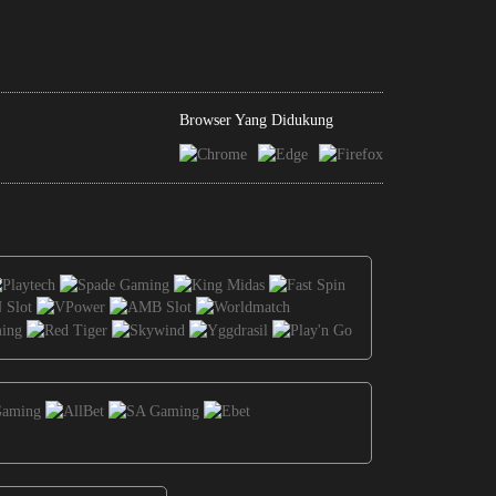
Browser Yang Didukung