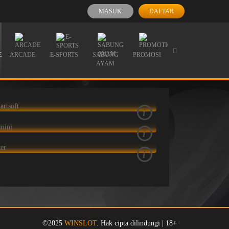
MASUK
DAFTAR
E
ARCADE
E-SPORTS
SABUNG
PROMOSI
AYAM
i
i
i
©2025
WINSLOT
. Hak cipta dilindungi | 18+