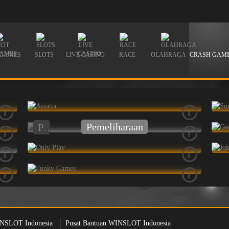
 GAMES
SLOTS
LIVE CASINO
RACE
OLAHRAGA
CRASH GAM
i
i
i
i
i
i
i
i
INSLOT Indonesia
Pusat Bantuan WINSLOT Indonesia