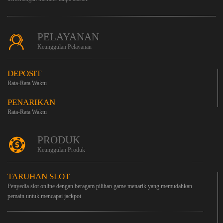
PELAYANAN
Keunggulan Pelayanan
DEPOSIT
Rata-Rata Waktu
PENARIKAN
Rata-Rata Waktu
PRODUK
Keunggulan Produk
TARUHAN SLOT
Penyedia slot online dengan beragam pilihan game menarik yang memudahkan
pemain untuk mencapai jackpot