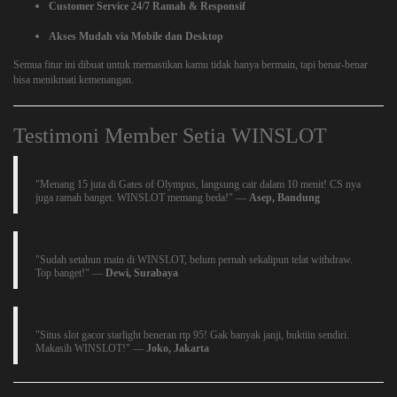
Customer Service 24/7 Ramah & Responsif
Akses Mudah via Mobile dan Desktop
Semua fitur ini dibuat untuk memastikan kamu tidak hanya bermain, tapi benar-benar
bisa menikmati kemenangan.
Testimoni Member Setia WINSLOT
"Menang 15 juta di Gates of Olympus, langsung cair dalam 10 menit! CS nya
juga ramah banget. WINSLOT memang beda!" —
Asep, Bandung
"Sudah setahun main di WINSLOT, belum pernah sekalipun telat withdraw.
Top banget!" —
Dewi, Surabaya
"Situs slot gacor starlight beneran rtp 95! Gak banyak janji, buktiin sendiri.
Makasih WINSLOT!" —
Joko, Jakarta