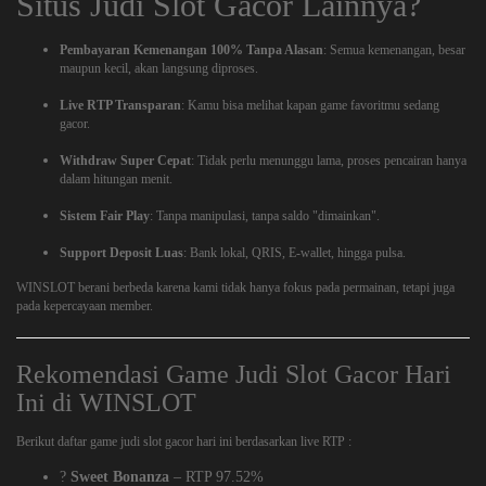
Situs Judi Slot Gacor Lainnya?
Pembayaran Kemenangan 100% Tanpa Alasan
: Semua kemenangan, besar
maupun kecil, akan langsung diproses.
Live RTP Transparan
: Kamu bisa melihat kapan game favoritmu sedang
gacor.
Withdraw Super Cepat
: Tidak perlu menunggu lama, proses pencairan hanya
dalam hitungan menit.
Sistem Fair Play
: Tanpa manipulasi, tanpa saldo "dimainkan".
Support Deposit Luas
: Bank lokal, QRIS, E-wallet, hingga pulsa.
WINSLOT
berani berbeda karena kami tidak hanya fokus pada permainan, tetapi juga
pada kepercayaan member.
Rekomendasi Game Judi Slot Gacor Hari
Ini di WINSLOT
Berikut daftar game judi slot gacor hari ini berdasarkan live RTP :
?
Sweet Bonanza
– RTP 97.52%