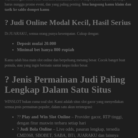
harus nunggu promo event, dan yang paling penting:
bisa langsung kamu klaim dan
tarik ke saldo dompet kamu
.
?
Judi Online Modal Kecil, Hasil Serius
Di
JUARAKU
, semua orang punya kesempatan. Cukup dengan:
Deposit mulai 20.000
Minimal bet hanya 800 rupiah
Kamu udah bisa main slot online dan berpeluang menang besar. Cocok banget buat
pemula, atau yang ingin bermain santai tanpa risiko besar.
?
Jenis Permainan Judi Paling
Lengkap Dalam Satu Situs
WINSLOT bukan cuma soal slot. Kami adalah situs slot gacor yang menyediakan
semua jenis permainan populer, dalam satu akun terintegrasi:
??
Play and Win Slot Online
– Provider gacor, RTP tinggi,
dengan fitur maxwin terbaru setiap hari
?
Judi Bola Online
– Live odds, pasaran lengkap, tersedia
CMD368, SBOBET, SABA, BTi,
JUARAKU
dan lainnya