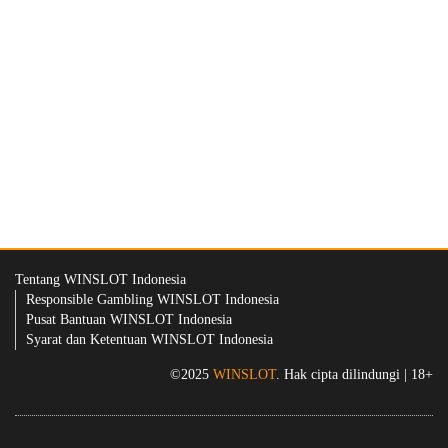
Tentang WINSLOT Indonesia
Responsible Gambling WINSLOT Indonesia
Pusat Bantuan WINSLOT Indonesia
Syarat dan Ketentuan WINSLOT Indonesia
©2025
WINSLOT
. Hak cipta dilindungi | 18+