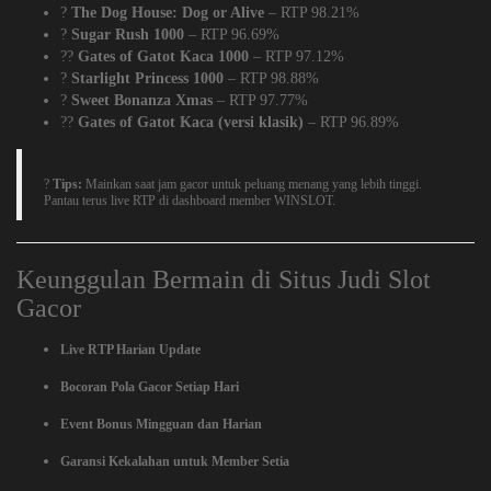
?
The Dog House: Dog or Alive
– RTP 98.21%
?
Sugar Rush 1000
– RTP 96.69%
??
Gates of Gatot Kaca 1000
– RTP 97.12%
?
Starlight Princess 1000
– RTP 98.88%
?
Sweet Bonanza Xmas
– RTP 97.77%
??
Gates of Gatot Kaca (versi klasik)
– RTP 96.89%
?
Tips:
Mainkan saat jam gacor untuk peluang menang yang lebih tinggi.
Pantau terus live RTP di dashboard member WINSLOT.
Keunggulan Bermain di Situs Judi Slot
Gacor
Live RTP Harian Update
Bocoran Pola Gacor Setiap Hari
Event Bonus Mingguan dan Harian
Garansi Kekalahan untuk Member Setia