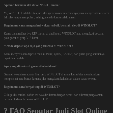
Apakah bermain slot di WINSLOT aman?
Ya, WINSLOT adalah
situs judi slot gacor maxwin
terpercaya yang menyediakan sistem
fair play tanpa manipulasi, sehingga saldo kamu selalu aman.
Bagaimana cara mengetahui waktu terbaik bermain slot di WINSLOT?
Kamu bisa melihat live RTP harian di dashboard WINSLOT atau mengikuti bocoran
pola gacor di grup VIP kami.
Metode deposit apa saja yang tersedia di WINSLOT?
Kami menyediakan deposit melalui Bank, QRIS, E-wallet, dan pulsa yang semuanya
cepat dan mudah.
Apa yang dimaksud garansi kekalahan?
Garansi kekalahan adalah fitur unik WINSLOT di mana kamu bisa mendapatkan
kompensasi atau bonus khusus jika mengalami kekalahan dalam batas tertentu.
Bagaimana cara bergabung di WINSLOT?
Cukup klik tombol daftar, isi data diri kamu dengan benar, dan nikmati pengalaman
bermain terbaik bersama WINSLOT!
?
FAQ Seputar Judi Slot Online