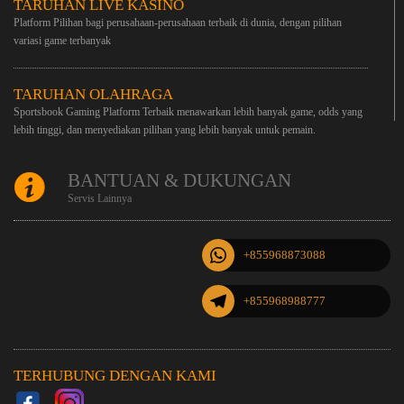
TARUHAN LIVE KASINO
Platform Pilihan bagi perusahaan-perusahaan terbaik di dunia, dengan pilihan
variasi game terbanyak
TARUHAN OLAHRAGA
Sportsbook Gaming Platform Terbaik menawarkan lebih banyak game, odds yang
lebih tinggi, dan menyediakan pilihan yang lebih banyak untuk pemain.
BANTUAN & DUKUNGAN
Servis Lainnya
+855968873088
+855968988777
TERHUBUNG DENGAN KAMI